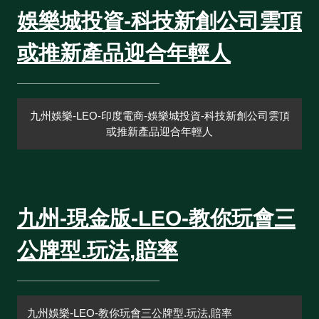
娛樂城投資-科技新創公司雲頂
或推新產品迎合年輕人
九州娛樂-LEO-印度電商-娛樂城投資-科技新創公司雲頂
或推新產品迎合年輕人
九州-現金版-LEO-教你玩會三
公牌型.玩法,賠率
九州娛樂-LEO-教你玩會三公牌型.玩法,賠率