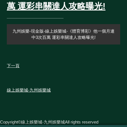
萬 運彩串關達人攻略曝光!
九州娛樂-現金版-線上娛樂城-《體育博彩》他一個月連
中3次百萬 運彩串關達人攻略曝光!
下一頁
線上娛樂城-九州娛樂城
Copyright©線上娛樂城-九州娛樂城All rights reserved