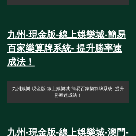
九州-現金版-線上娛樂城-簡易
百家樂算牌系統- 提升勝率速
成法！
九州娛樂-現金版-線上娛樂城-簡易百家樂算牌系統- 提升
勝率速成法！
九州-現金版-線上娛樂城-澳門-