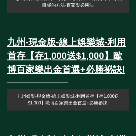
賺錢的方法-百家樂必勝法
九州-現金版-線上娛樂城-利用
首存【存1,000送$1,000】歐
博百家樂出金首選+必勝祕訣!
九州娛樂-現金版-線上娛樂城-利用首存【存1,000送
$1,000】歐博百家樂出金首選+必勝祕訣!