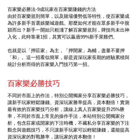
百家樂必勝法-9成玩家在百家樂賺錢的方法
由於百家樂規則簡單，以及賭場優勢低等特性，使百家樂成
為許多新手首選娛樂城遊戲。那麼如何才能在眾多新手中脫
穎而出？新手一開始只粗淺了解百家樂規則，牌技尚未出神
入化，此時靠著1招，其實可以贏過99%新手菜雞們。
也就是以「押莊家」為主，「押閒家」為輔，盡量不要押
「和」。這一招看似簡單，卻是資深玩家長期的經驗累積與
統計分析而得的百家樂入門技巧第一招。
百家樂必勝技巧
不同於市面上的作法，特別公開獨家分享百家樂必勝技巧，
讓新手玩家輕鬆賺錢、資深玩家勝率提高，資本翻倍！實測
最有效的百家樂技巧分析，讓線上真人百家樂提升25%勝
率，不同於市面上常見的操作手法，本站特別公開獨家分
析，包含莊家或閒家的下注時機，不藏私分享百家樂的下注
觀念與遊戲技巧，不只讓新手玩家可以輕鬆賺錢，還能提高
資深玩家的對戰勝率，讓玩家的資本翻倍！