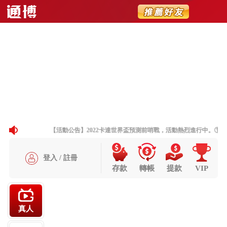
首頁
優惠活動
註冊
登入