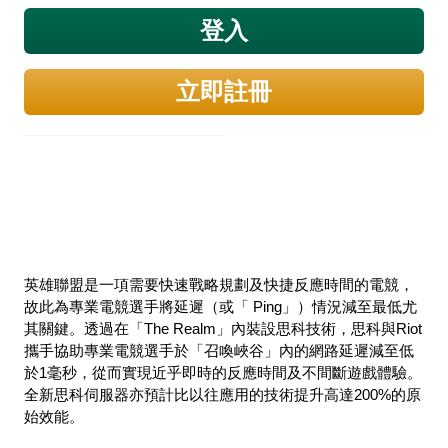
登入
立即註冊
電競投注-LEO 九州 全球
電競網路
英雄聯盟是一項需要快速戰略規劃及快捷反應時間的電競，
故此為專業電競選手將延遲（或「 Ping」）情況減至最低尤
其關鍵。透過在「The Realm」內裝設思科技術，思科與Riot
攜手協助專業電競選手於「召喚峽谷」內的網路延遲減至低
於1毫秒，從而實現近乎即時的反應時間及不間斷遊戲體驗。
全新思科伺服器亦預計比以往應用的技術提升高達200%的原
始效能。