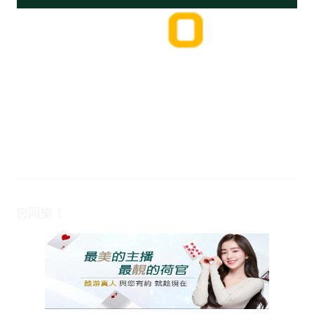
線上娛樂城-
九州娛樂城
同樂！