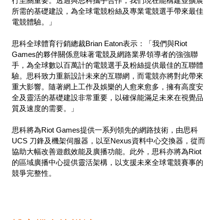
行至關重要。透過與思科攜手合作，我們現在能構建並擴展
所需的基礎建設，為全球電競粉絲及專業電競選手帶來最佳
電競體驗。」
思科全球體育行銷總裁Brian Eaton表示：「我們與Riot
Games的夥伴關係意味著電競及網路業界領導者的強強聯
手，為全球數以百萬計的電競選手及粉絲提供最佳的互聯體
驗。思科致力重新設計未來的互聯網，而電競亦將對此帶來
重大影響。隨著網上工作及娛樂的人愈來愈多，擁有高度安
全及靈活的基礎建設非常重要，以確保能滿足未來在視覺品
質及速度的需要。」
思科將為Riot Games提供一系列領先的網路技術，由思科
UCS 刀鋒及機架伺服器，以至Nexus資料中心交換器，從而
協助大幅改善遊戲效能及廣播功能。此外，思科亦將為Riot
的區域廣播中心提供靈活架構，以支援未來全球電競賽事的
競爭完整性。