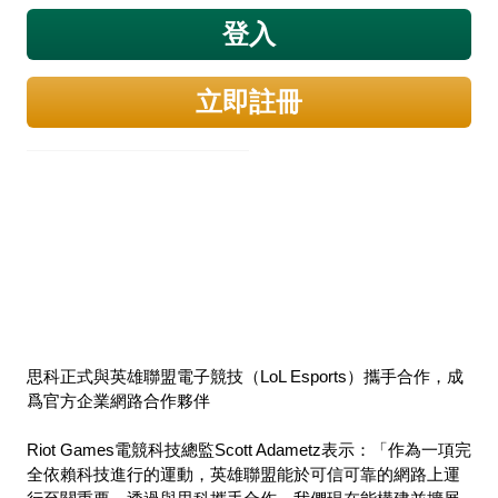
登入
立即註冊
電競投注-LEO 九州 與英
雄聯盟電子競技（LoL
Esports）攜手合作
思科正式與英雄聯盟電子競技（LoL Esports）攜手合作，成
爲官方企業網路合作夥伴
Riot Games電競科技總監Scott Adametz表示：「作為一項完
全依賴科技進行的運動，英雄聯盟能於可信可靠的網路上運