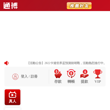
首頁
優惠活動
註冊
登入