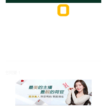
線上娛樂城-
九州娛樂城
同樂！