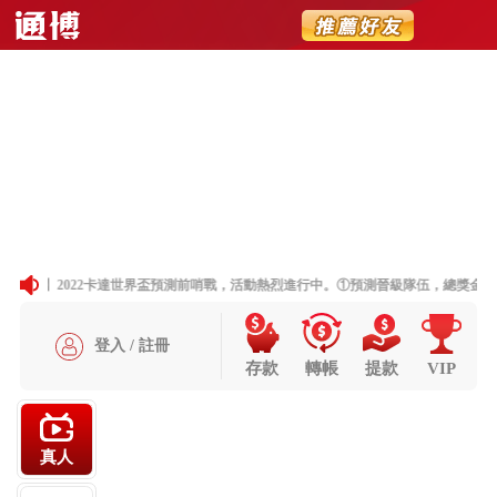
首頁
優惠活動
註冊
登入