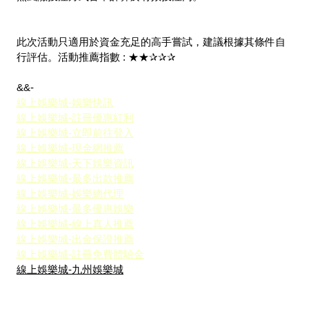
此次活動只適用於資金充足的高手嘗試，建議根據其條件自
行評估。活動推薦指數 : ★★✰✰✰
&&-
線上娛樂城-娛樂快訊
線上娛樂城-註冊優惠紅利
線上娛樂城-立即前往登入
線上娛樂城-現金網推薦
線上娛樂城-天下娛樂資訊
線上娛樂城-最多出款推薦
線上娛樂城-娛樂總代理
線上娛樂城-最多優惠娛樂
線上娛樂城-線上真人推薦
線上娛樂城-出金保證推薦
線上娛樂城-註冊免費體驗金
線上娛樂城-九州娛樂城