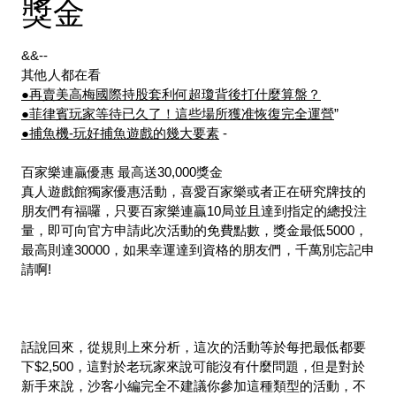
獎金
&&--
其他人都在看
●再賣美高梅國際持股套利何超瓊背後打什麼算盤？
●菲律賓玩家等待已久了！這些場所獲准恢復完全運營
”
●捕魚機-玩好捕魚遊戲的幾大要素
-
百家樂連贏優惠 最高送30,000獎金
真人遊戲館獨家優惠活動，喜愛百家樂或者正在研究牌技的
朋友們有福囉，只要百家樂連贏10局並且達到指定的總投注
量，即可向官方申請此次活動的免費點數，獎金最低5000，
最高則達30000，如果幸運達到資格的朋友們，千萬別忘記申
請啊!
話說回來，從規則上來分析，這次的活動等於每把最低都要
下$2,500，這對於老玩家來說可能沒有什麼問題，但是對於
新手來說，沙客小編完全不建議你參加這種類型的活動，不