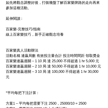
如先將觀念調整好後，打個幾盤了解百家樂牌路的走向再來
參加這種活動。
延伸閱讀 :
百家樂-完整技巧/指南
線上百家樂技巧，新手正確觀念培養
百家樂真人活動辦法
活動名稱 連贏局數 有效投注量合計 投注時間間距 領取獎金
百家樂連贏過關 – 1 10 局 達 25,000 不得超過 1 hr 5,000 元
百家樂連贏過關 – 2 10 局 達 50,000 不得超過 1 hr 10,000 元
百家樂連贏過關 – 3 10 局 達 100,000 不得超過 1 hr 30,000
元
*平均每把下注計算 :
方案1 – 平均每把需要下注 2500，25000/10 = 2500