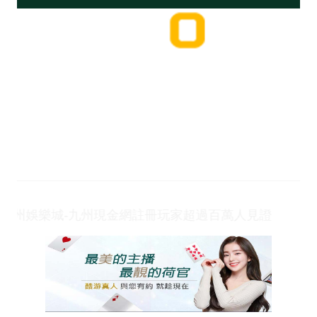
線上娛樂城-
九州娛樂城
娛樂城-九州現金網註冊玩家超過百萬人見證，實拿久穩，